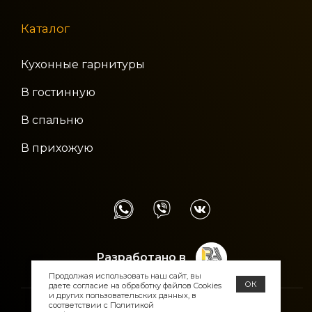
Каталог
Кухонные гарнитуры
В гостинную
В спальню
В прихожую
Разработано в
Продолжая использовать наш сайт, вы
ОК
даете согласие на обработку файлов Cookies
и других пользовательских данных, в
соответствии с
Политикой
Заполняя формы на сайте, вы даёте согласие на