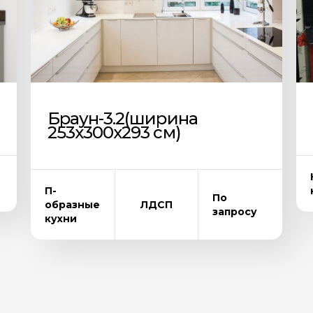
Браун-3.2(ширина
253х300х293 см)
П-
По
образные
ЛДСП
запросу
кухни