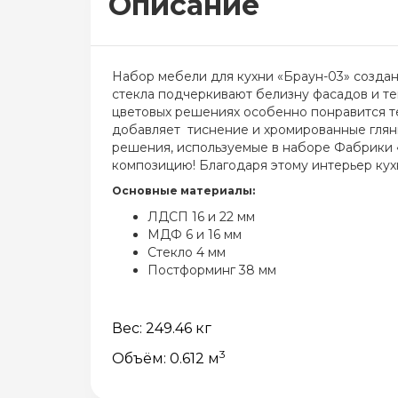
Описание
Набор мебели для кухни «Браун-03» созда
стекла подчеркивают белизну фасадов и тек
цветовых решениях особенно понравится те
добавляет тиснение и хромированные глян
решения, используемые в наборе Фабрики 
композицию! Благодаря этому интерьер кух
Основные материалы:
ЛДСП 16 и 22 мм
МДФ 6 и 16 мм
Стекло 4 мм
Постформинг 38 мм
Вес: 249.46 кг
3
Объём: 0.612 м